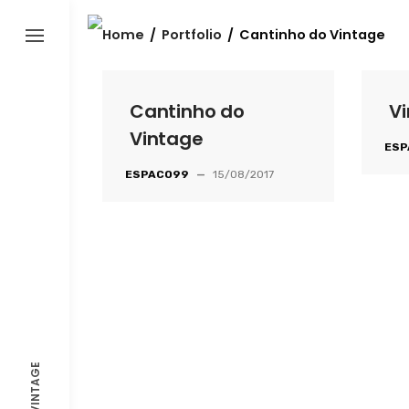
Skip
to
Home
/
Portfolio
/
Cantinho do Vintage
content
Cantinho do
Vi
Vintage
ESP
ESPACO99
—
15/08/2017